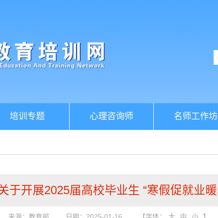
培训专题
心理咨询师
名师工作坊
于开展2025届高校毕业生 “寒假促就业
来源：教育部
日期：2025-01-16
【字体：
大
中
小
】