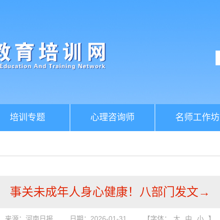
培训专题
心理咨询师
名师工作坊
事关未成年人身心健康！八部门发文→
来源：河南日报
日期：2026-01-31
【字体：
大
中
小
】