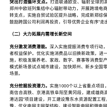
突出打造循环支点。
打造联通欧亚、辐射全球的
郑州中欧班列集结中心辐射带动力，开展跨境电
转支点，实施自贸试验区提升战略，完成新郑综
鼓励跨国公司利润再投资，引导优势企业有序“走
（二）大力拓展内需增长新空间
充分激发消费潜能。
深入实施提振消费专项行动
者权益保护。优化实施消费品以旧换新政策，进
施，积极发展养老、家政、数字、赛事等消费型
模式新场景试点城市建设，加快郑州、新乡全国
场景。
充分挖掘投资潜力。
实施
1000个以上省重点项
南信合高铁、京港高铁阜阳至黄冈段，建成雄商
港达园”项目建设，开工建设豫东水资源配置工
豫，优化电网主网架结构，建设智能电网和微电