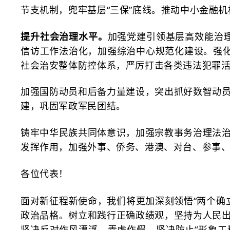
节支机制，兜牢基层
“三保”底线。推动中小金融
提升社会治理水平。
加强党建引领基层高效能治
信访工作法治化，加强综治中心规范化建设。强化
社会治安整体防控体系，严厉打击各类违法犯罪
加强国防动员和后备力量建设，突出抓好数智动
建，巩固军政军民团结。
铸牢中华民族共同体意识，加强宗教事务治理法
发挥作用，加强外事、侨务、港澳、对台、参事
各位代表！
面对新征程新使命，我们将更加深刻领悟
“两个确
政治品格。树立和践行正确政绩观，坚持为人民
坚决反对作风漂浮、弄虚作假，坚决防止“形象工