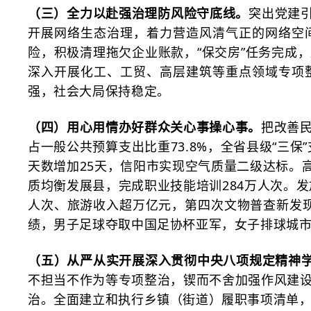
（三）全力以赴强治理防风险守底线。
突出党建
开展网络生态治理，着力营造风清气正的网络空
险，积极清理拖欠企业账款，“保交房”任务完成
深入开展化工、工贸、高层建筑等重点领域专项
强，社会大局保持稳定。
（四）用心用情办好群众关心事操心事。
把改善
占一般公共预算支出比重
73.8%，全省县级“三保
天数增加25天，信阳市实现空气质量二级达标。
质均衡发展县，完成职业技能培训284万人次。发
人次、旅游收入超万亿元，第四次文物普查新发现
绩，男子足球夺取中国足协杯亚军，女子排球城
（五）从严从实开展深入贯彻中央八项规定精神
不担当不作为等专项整治，锲而不舍加强作风建
治。全面建立和执行乡镇（街道）履职事项清单，