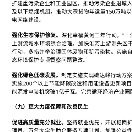
扩建重污染企业和工业园区，推动污染企业退城入
及以下燃煤机组。推动大宗货物年运量150万吨
电网络建设。
强化生态保护修复。
深化幸福黄河三年行动，
“
上游流域水环境综合治理，加快淮河上游源头区干
行动，多措并举治理固体废物和新污染物。实施
态环境保护专项督察问题整改。
强化绿色低碳发展。
制定实施实现碳达峰行动方
实施200个以上节能降碳改造和用能设备更新项
能源发电装机突破1亿千瓦。完善循环经济产业园
（九）更大力度保障和改善民生
促进高质量充分就业。
坚持就业优先，开展稳岗
理员、万名大学生助企服务专项计划，加强公益