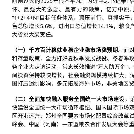
刚刚过去的
2025年很不平凡。习近平总书记亲
怀、最强大的激励、最有力的鞭策，亿万中原
“1+2+4+N”目标任务体系，顶压前行、真抓实干
售总额增长5.6%，进出口总值增长14.1%，粮
大省挑大梁责任。
（一）千方百计稳就业稳企业稳市场稳预期。
面
和存量政策，全力打好夏秋季发展战役、冬春季
务企业大走访活动，常态长效推进
“万人助万企”
间投资保持较快增长，社会融资规模持续扩大。深
国打压遏制影响，多元拓展海外市场，非美地区
（二）全面加快融入服务全国统一大市场建设。
快建设全国统一大市场循环枢纽、国内国际市场
区开港运营。郑州全国要素市场化配置综合改革
峰会、中国（河南）—东盟粮农合作发展大会等