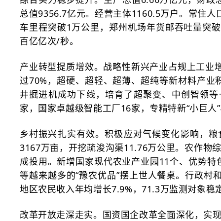
总值9356.7亿元。经营主体1160.5万户。常
车里程突破1万公里，郑州机场年货邮吞吐量突破10
百亿亿次/秒。
产业转型提质增效。战略性新兴产业占规上工业
过70%，超硬、超轻、超薄、超纯等新材料产业
井掘进机成功下线，培育了超聚变、中创智领等
家，国家卓越级智能工厂16家，专精特新“小巨人”
乡村振兴扎实有效。积极应对气候变化影响，粮
3167万亩，开挖疏浚沟渠11.76万公里。农
成投用。新增国家现代农业产业园11个、优势特
等越来越多的“豫农优品”摆上世人餐桌。行政村和
地区农民收入年均增长7.9%，71.3万监测对象
改革开放走深走实。国资国企改革全面深化，实