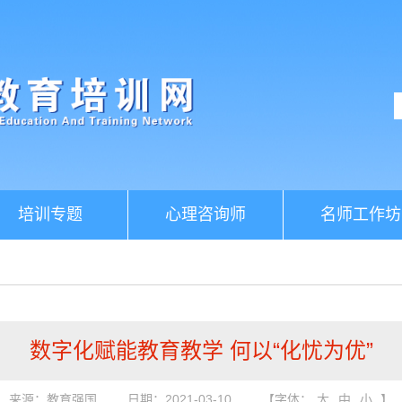
培训专题
心理咨询师
名师工作坊
数字化赋能教育教学 何以“化忧为优”
来源：教育强国
日期：2021-03-10
【字体：
大
中
小
】